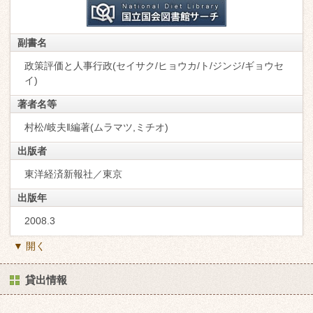
副書名
政策評価と人事行政(セイサク/ヒョウカ/ト/ジンジ/ギョウセ
イ)
著者名等
村松/岐夫‖編著(ムラマツ,ミチオ)
出版者
東洋経済新報社／東京
出版年
2008.3
▼ 開く
貸出情報