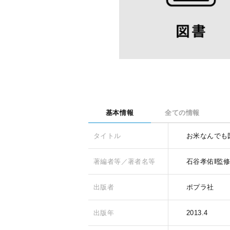
基本情報
全ての情報
タイトル
お米なんでも
著編者等／著者名等
石谷孝佑‖監
出版者
ポプラ社
出版年
2013.4