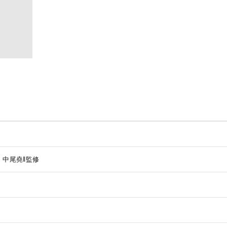
修
中尾堯‖監修