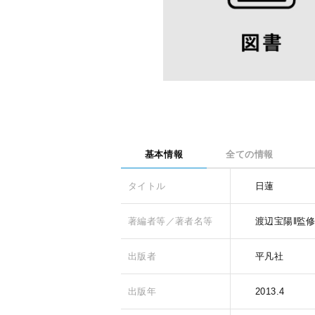
基本情報
全ての情報
タイトル
日蓮
著編者等／著者名等
渡辺宝陽‖監
出版者
平凡社
出版年
2013.4