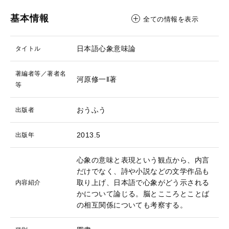
基本情報
全ての情報を表示
日本語心象意味論
タイトル
著編者等／著者名
河原修一‖著
等
おうふう
出版者
2013.5
出版年
心象の意味と表現という観点から、内言
だけでなく、詩や小説などの文学作品も
取り上げ、日本語で心象がどう示される
内容紹介
かについて論じる。脳とこころとことば
の相互関係についても考察する。