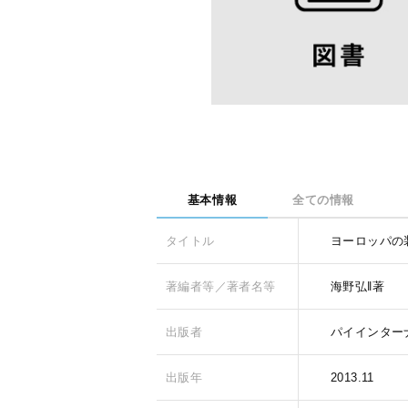
基本情報
全ての情報
タイトル
ヨーロッパの
著編者等／著者名等
海野弘‖著
出版者
パイインター
出版年
2013.11