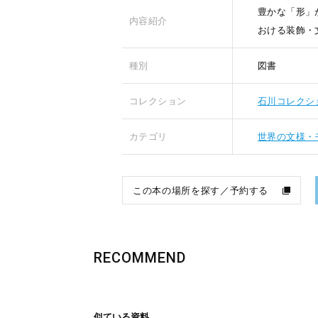
豊かな「形」
内容紹介
おける装飾・
種別
図書
コレクション
石川コレクシ
カテゴリ
世界の文様・
この本の場所を探す／予約する
RECOMMEND
似ている資料