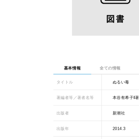
基本情報
全ての情報
タイトル
ぬるい毒
著編者等／著者名等
本谷有希子‖
出版者
新潮社
出版年
2014.3