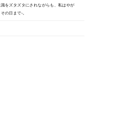
意識をズタズタにされながらも、私はやが
その日まで-。