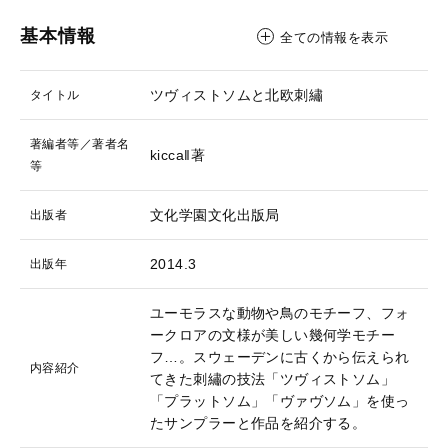
基本情報
全ての情報を表示
ツヴィストソムと北欧刺繡
タイトル
著編者等／著者名
kicca‖著
等
文化学園文化出版局
出版者
2014.3
出版年
ユーモラスな動物や鳥のモチーフ、フォ
ークロアの文様が美しい幾何学モチー
フ…。スウェーデンに古くから伝えられ
内容紹介
てきた刺繡の技法「ツヴィストソム」
「プラットソム」「ヴァヴソム」を使っ
たサンプラーと作品を紹介する。