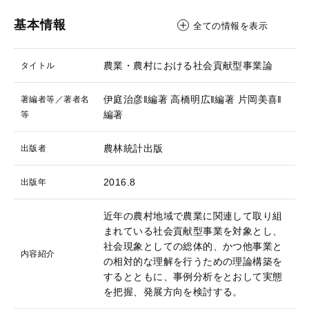
基本情報
全ての情報を表示
農業・農村における社会貢献型事業論
タイトル
伊庭治彦‖編著
高橋明広‖編著
片岡美喜‖
著編者等／著者名
編著
等
農林統計出版
出版者
2016.8
出版年
近年の農村地域で農業に関連して取り組
まれている社会貢献型事業を対象とし、
社会現象としての総体的、かつ他事業と
内容紹介
の相対的な理解を行うための理論構築を
するとともに、事例分析をとおして実態
を把握、発展方向を検討する。