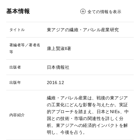
基本情報
全ての情報を表示
東アジアの繊維・アパレル産業研究
タイトル
著編者等／著者名
康上賢淑‖著
等
日本僑報社
出版者
2016.12
出版年
繊維・アパレル産業は、戦後の東アジア
の工業化にどんな影響を与えたか。実証
的アプローチを踏まえ、日本とNIEs、中
内容紹介
国との技術・市場の関連性を詳しく分
析。東アジアへの経済的インパクトを解
明し、今後を占う。