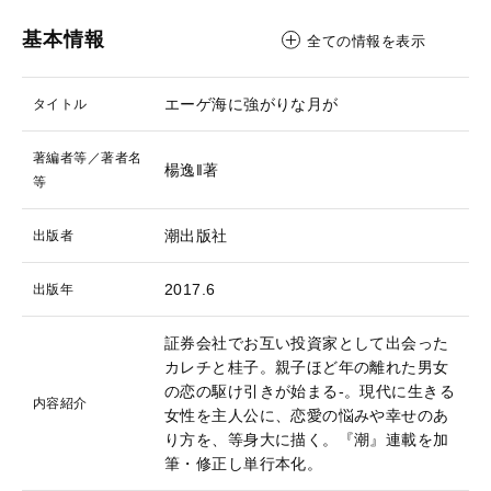
基本情報
全ての情報を表示
エーゲ海に強がりな月が
タイトル
著編者等／著者名
楊逸‖著
等
潮出版社
出版者
2017.6
出版年
証券会社でお互い投資家として出会った
カレチと桂子。親子ほど年の離れた男女
の恋の駆け引きが始まる-。現代に生きる
内容紹介
女性を主人公に、恋愛の悩みや幸せのあ
り方を、等身大に描く。『潮』連載を加
筆・修正し単行本化。