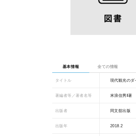
基本情報
全ての情報
タイトル
現代観光のダ
著編者等／著者名等
米浪信男‖著
出版者
同文舘出版
出版年
2018.2