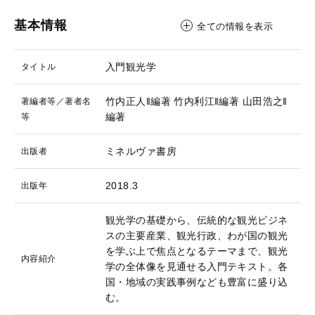
基本情報
全ての情報を表示
入門観光学
タイトル
竹内正人‖編著
竹内利江‖編著
山田浩之‖
著編者等／著者名
編著
等
ミネルヴァ書房
出版者
2018.3
出版年
観光学の基礎から、伝統的な観光ビジネ
スの主要産業、観光行政、わが国の観光
を学ぶ上で焦点となるテーマまで、観光
内容紹介
学の全体像を見通せる入門テキスト。各
国・地域の実践事例なども豊富に盛り込
む。