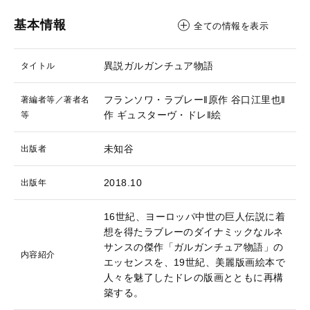
基本情報
全ての情報を表示
異説ガルガンチュア物語
タイトル
フランソワ・ラブレー‖原作
谷口江里也‖
著編者等／著者名
作
ギュスターヴ・ドレ‖絵
等
未知谷
出版者
2018.10
出版年
16世紀、ヨーロッパ中世の巨人伝説に着
想を得たラブレーのダイナミックなルネ
サンスの傑作「ガルガンチュア物語」の
内容紹介
エッセンスを、19世紀、美麗版画絵本で
人々を魅了したドレの版画とともに再構
築する。