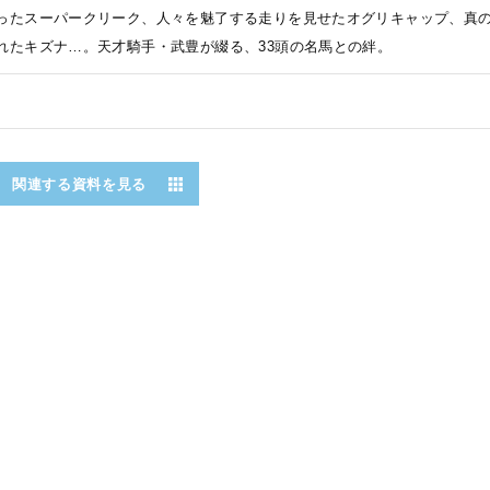
ったスーパークリーク、人々を魅了する走りを見せたオグリキャップ、真
れたキズナ…。天才騎手・武豊が綴る、33頭の名馬との絆。
関連する資料を見る