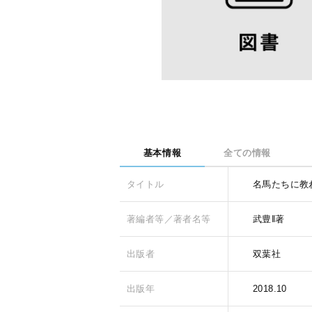
基本情報
全ての情報
タイトル
名馬たちに教
著編者等／著者名等
武豊‖著
出版者
双葉社
出版年
2018.10