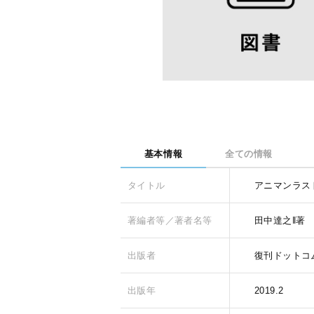
基本情報
全ての情報
タイトル
アニマンラス
著編者等／著者名等
田中達之‖著
出版者
復刊ドットコ
出版年
2019.2