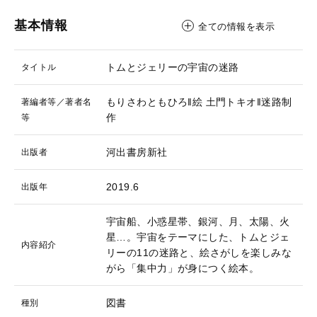
基本情報
全ての情報を表示
トムとジェリーの宇宙の迷路
タイトル
もりさわともひろ‖絵
土門トキオ‖迷路制
著編者等／著者名
作
等
河出書房新社
出版者
2019.6
出版年
宇宙船、小惑星帯、銀河、月、太陽、火
星…。宇宙をテーマにした、トムとジェ
内容紹介
リーの11の迷路と、絵さがしを楽しみな
がら「集中力」が身につく絵本。
図書
種別