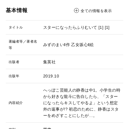
基本情報
全ての情報を表示
スターになったらふりむいて [1]
[1]
タイトル
著編者等／著者名
みずのまい‖作
乙女坂心‖絵
等
集英社
出版者
2019.10
出版年
へっぽこ芸能人の静香は中1。小学生の時
から好きな龍斗に告白したら、「スター
になったらキスしてやるよ」という想定
内容紹介
外の返事が!? 初恋のために、静香はスタ
ーをめざすことにしたが…。