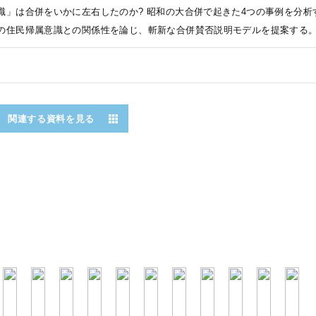
識」は合併をいかに左右したのか? 昭和の大合併で起きた4つの事例を分
の住民帰属意識との関係性を論じ、斬新な合併賛否説明モデルを提案する
関連する資料を見る