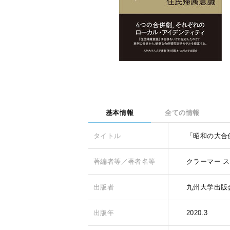
基本情報
全ての情報
タイトル
「昭和の大合
著編者等／著者名等
クラーマー ス
出版者
九州大学出版
出版年
2020.3