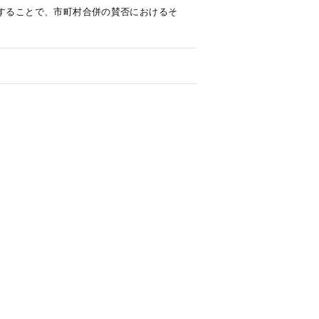
析することで、市町村合併の賛否におけるそ
。