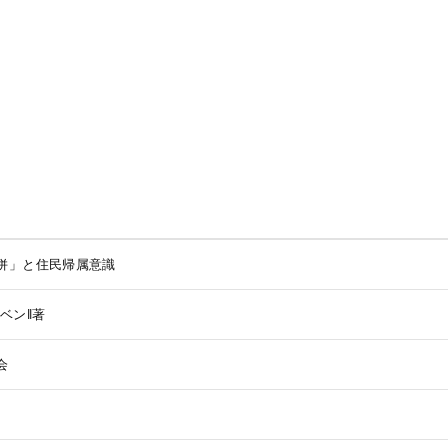
併」と住民帰属意識
ベン‖著
会