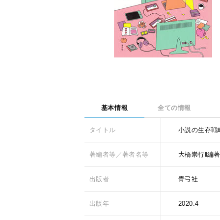
基本情報
全ての情報
タイトル
小説の生存戦
著編者等／著者名等
大橋崇行‖編
出版者
青弓社
出版年
2020.4