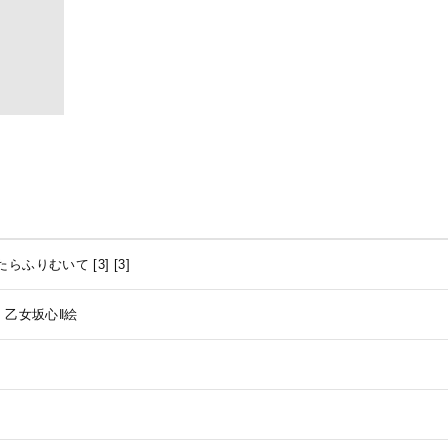
らふりむいて [3]
[3]
作
乙女坂心‖絵