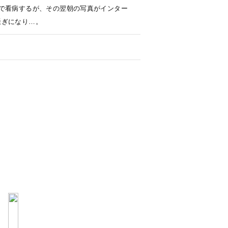
で看病するが、その翌朝の写真がインター
騒ぎになり…。