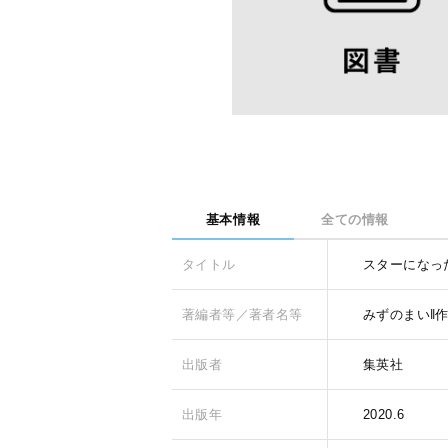
基本情報
全ての情報
タイトル
スターになった
著編者等／著者名等
みずのまい‖
出版者
集英社
出版年
2020.6