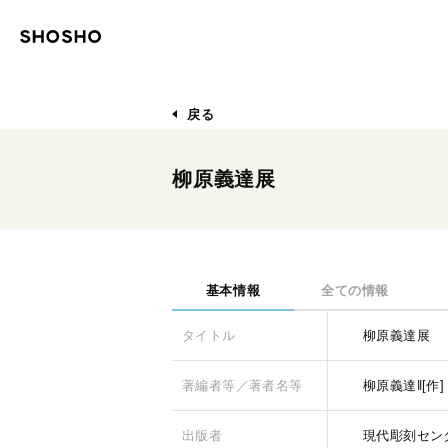
戻る
柳原義達展
基本情報
全ての情報
タイトル
柳原義達展
著編者等／著者名等
柳原義達‖[作]
出版者
現代彫刻セン