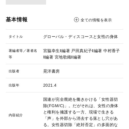
基本情報
全ての情報を表示
グローバル・ディスコースと女性の身体
タイトル
宮脇幸生‖編著
戸田真紀子‖編著
中村香子
著編者等／著者名
‖編著
宮地歌織‖編著
等
晃洋書房
出版者
2021.4
出版年
国連が完全廃絶を働きかける「女性器切
除(FGM/C)」。だがそれは、女性の身体
と権利を擁護する一方、現場で生きる
内容紹介
「声」を外部から消去する落とし穴があ
る。女性器切除「絶対否定」の多面的な