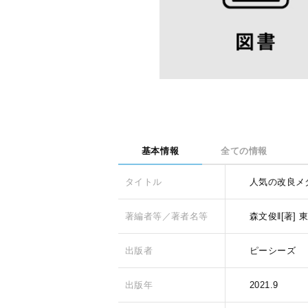
基本情報
全ての情報
タイトル
人気の改良メ
著編者等／著者名等
森文俊‖[著]
東
出版者
ピーシーズ
出版年
2021.9