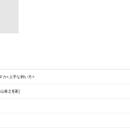
ダカ<上手な飼い方>
山泰之‖[著]