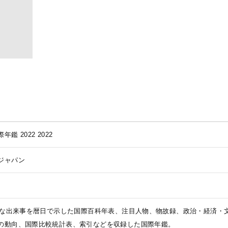
年鑑 2022
2022
ジャパン
おもな出来事を暦日で示した国際百科年表、注目人物、物故録、政治・経済・
の動向、国際比較統計表、索引などを収録した国際年鑑。