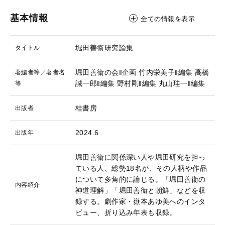
基本情報
全ての情報を表示
堀田善衞研究論集
タイトル
堀田善衞の会‖企画
竹内栄美子‖編集
高橋
著編者等／著者名
誠一郎‖編集
野村剛‖編集
丸山珪一‖編集
等
桂書房
出版者
2024.6
出版年
堀田善衞に関係深い人や堀田研究を担っ
ている人、総勢18名が、その人柄や作品
について多角的に論じる。「堀田善衞の
内容紹介
神道理解」「堀田善衞と朝鮮」などを収
録する。劇作家・嶽本あゆ美へのインタ
ビュー、折り込み年表も収録。