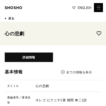
ENGLISH
戻る
心の悲劇
詳細情報
基本情報
全ての情報を表示
心の悲劇
タイトル
著編者等／著者名
オレゴ.ビクニヤ∥著
猪間 〓二∥訳
等