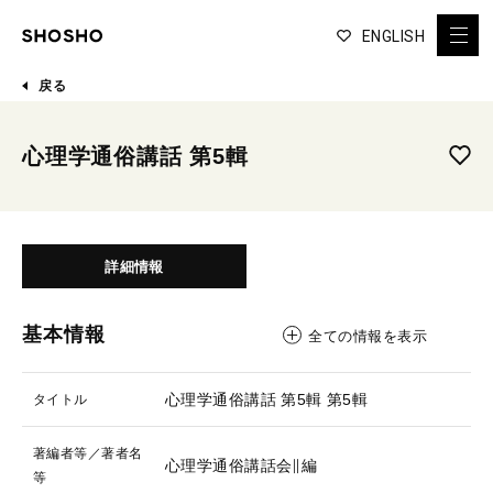
ENGLISH
戻る
心理学通俗講話 第5輯
詳細情報
基本情報
全ての情報を表示
心理学通俗講話 第5輯
第5輯
タイトル
著編者等／著者名
心理学通俗講話会∥編
等