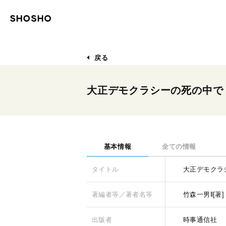
戻る
大正デモクラシーの死の中で
基本情報
全ての情報
タイトル
大正デモクラ
著編者等／著者名等
竹森一男‖[著]
出版者
時事通信社