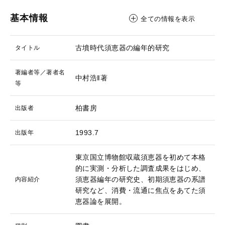
基本情報
全ての情報を表示
古墳時代須恵器の編年的研究
タイトル
著編者等／著者名
中村浩‖著
等
柏書房
出版者
1993.7
出版年
東京国立博物館収蔵須恵器を初めて本格
的に実測・分析した調査成果をはじめ、
須恵器編年の研究史、初期須恵器の系譜
内容紹介
研究など、消費・流通に焦点をあてた須
恵器論を展開。