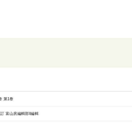
巻
第1巻
校訂
富山房編輯部‖編輯