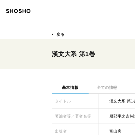
戻る
漢文大系 第1巻
基本情報
全ての情報
タイトル
漢文大系 第1
著編者等／著者名等
服部宇之吉‖
出版者
富山房