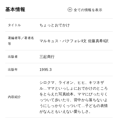
基本情報
全ての情報を表示
ちょっとおでかけ
タイトル
著編者等／著者名
マルキュス・パクフォレ‖文
佐藤真希‖訳
等
三起商行
出版者
1995.3
出版年
シロクマ、ライオン、ヒヒ、キツネザ
ル…ママといっしょにおでかけのところ
をとらえた写真絵本。ママにぴったりく
内容紹介
っついて歩いたり、背中から落ちないよ
うにしっかりくっついて…子どもの表情
がなんともいえない愛らしさ。