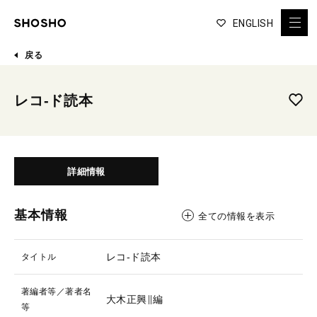
ENGLISH
戻る
レコ-ド読本
詳細情報
基本情報
全ての情報を表示
レコ-ド読本
タイトル
著編者等／著者名
大木正興∥編
等