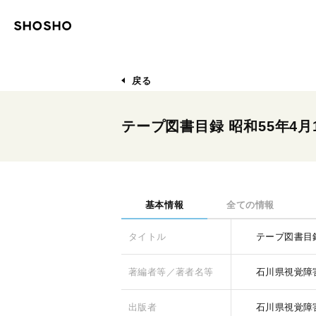
戻る
テープ図書目録 昭和55年4月
基本情報
全ての情報
タイトル
テープ図書目録
著編者等／著者名等
石川県視覚障
出版者
石川県視覚障