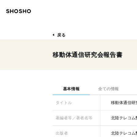
戻る
移動体通信研究会報告書
基本情報
全ての情報
タイトル
移動体通信研
著編者等／著者名等
北陸テレコム懇
出版者
北陸テレコム