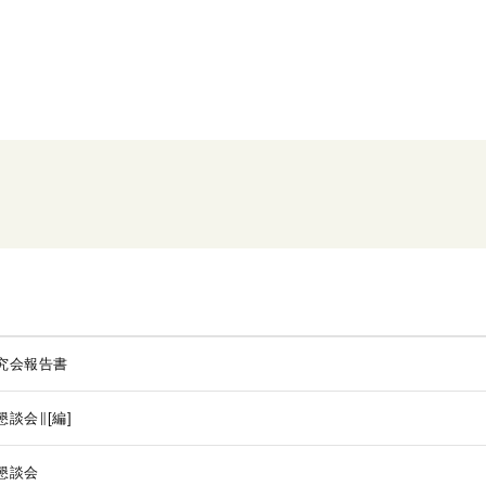
究会報告書
談会∥[編]
懇談会