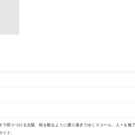
ギラ照りつける太陽、頰を殴るように通り過ぎてゆくスコール。人々を魅
ガイド。