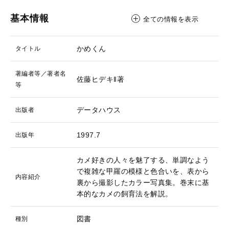
基本情報
全ての情報を表示
かめくん
タイトル
著編者等／著者名
佐藤ヒデキ‖著
等
データハウス
出版者
1997.7
出版年
カメ好きの人々を魅了する、単調なよう
で複雑な甲羅の模様と色合いを、表から
内容紹介
裏から撮影したカラー写真集。巻末に基
本的なカメの飼育法を解説。
図書
種別