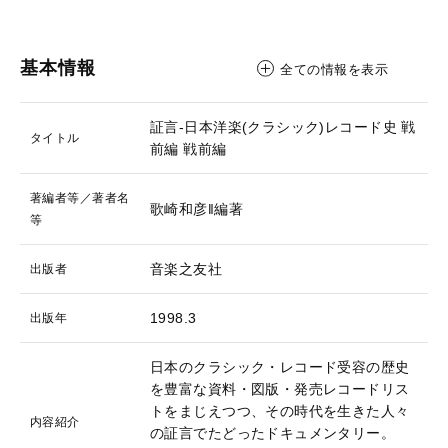
基本情報
全ての情報を表示
証言-日本洋楽(クラシック)レコード史 戦
タイトル
前編
戦前編
著編者等／著者名
歌崎和彦‖編著
等
音楽之友社
出版者
1998.3
出版年
日本のクラシック・レコード受容の歴史
を豊富な資料・図版・発売レコードリス
トをまじえつつ、その時代を生きた人々
内容紹介
の証言でたどったドキュメンタリー。