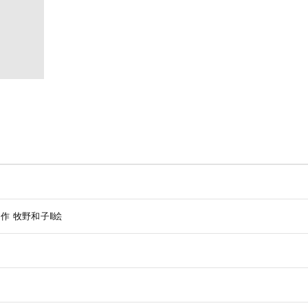
‖作
牧野和子‖絵