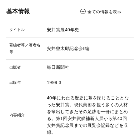
基本情報
全ての情報を表示
安井賞展40年史
タイトル
著編者等／著者名
安井曾太郎記念会‖編
等
毎日新聞社
出版者
1999.3
出版年
40年にわたる歴史に幕を閉じることとな
った安井賞。現代美術を担う多くの人材
を輩出してきたその足跡を一冊にまとめ
内容紹介
る。第1回安井賞候補新人展から第40回
安井賞記念展までの展覧会記録などを収
録。