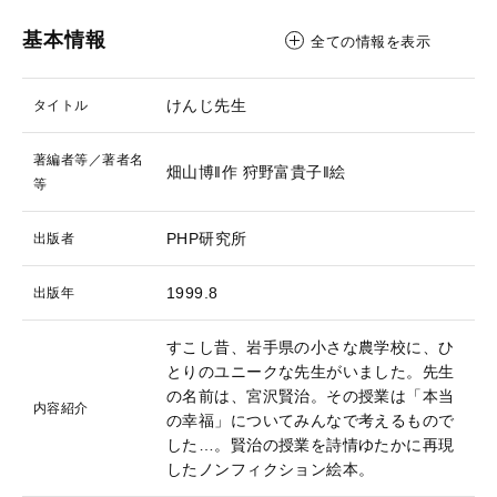
基本情報
全ての情報を表示
けんじ先生
タイトル
著編者等／著者名
畑山博‖作
狩野富貴子‖絵
等
PHP研究所
出版者
1999.8
出版年
すこし昔、岩手県の小さな農学校に、ひ
とりのユニークな先生がいました。先生
の名前は、宮沢賢治。その授業は「本当
内容紹介
の幸福」についてみんなで考えるもので
した…。賢治の授業を詩情ゆたかに再現
したノンフィクション絵本。