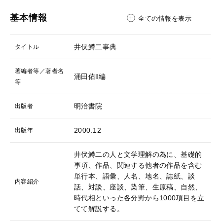
基本情報
全ての情報を表示
井伏鱒二事典
タイトル
著編者等／著者名
涌田佑‖編
等
明治書院
出版者
2000.12
出版年
井伏鱒二の人と文学理解の為に、基礎的
事項、作品、関連する他者の作品を含む
単行本、語彙、人名、地名、誌紙、談
内容紹介
話、対談、座談、染筆、生原稿、自然、
時代相といった各分野から1000項目を立
てて解説する。