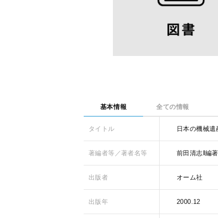
基本情報
全ての情報
タイトル
日本の機械遺
著編者等／著者名等
前田清志‖編
出版者
オーム社
出版年
2000.12