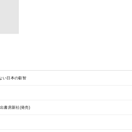
ない日本の叡智
出書房新社(発売)