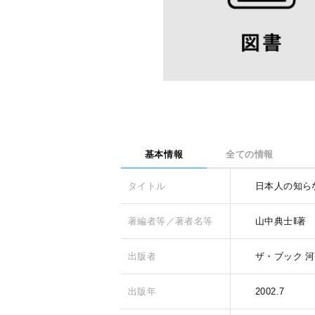
基本情報
全ての情報
タイトル
日本人の知ら
著編者等／著者名等
山中典士‖著
出版者
ザ・ブック
河
出版年
2002.7