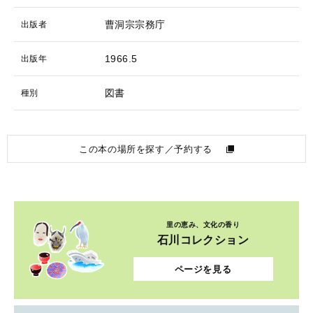
曹洞宗宗務庁
出版者
1966.5
出版年
図書
種別
この本の場所を探す／予約する
里の恵み、文化の香り
石川コレクション
ページを見る