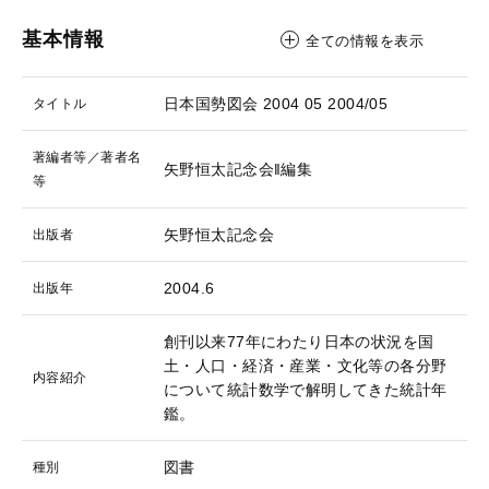
基本情報
全ての情報を表示
日本国勢図会 2004 05
2004/05
タイトル
著編者等／著者名
矢野恒太記念会‖編集
等
矢野恒太記念会
出版者
2004.6
出版年
創刊以来77年にわたり日本の状況を国
土・人口・経済・産業・文化等の各分野
内容紹介
について統計数学で解明してきた統計年
鑑。
図書
種別