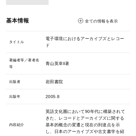
基本情報
全ての情報を表示
電子環境におけるアーカイブズとレコー
タイトル
ド
著編者等／著者名
青山英幸‖著
等
岩田書院
出版者
2005.8
出版年
英語文化圏において90年代に構築されて
きた、レコードとアーカイブズに関する
基本的概念の変遷と現在の到達点を示
内容紹介
し、日本のアーカイブズや古文書学を紹