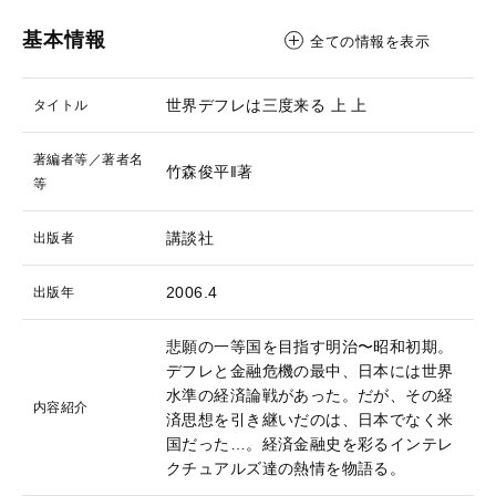
基本情報
全ての情報を表示
世界デフレは三度来る 上
上
タイトル
著編者等／著者名
竹森俊平‖著
等
講談社
出版者
2006.4
出版年
悲願の一等国を目指す明治〜昭和初期。
デフレと金融危機の最中、日本には世界
水準の経済論戦があった。だが、その経
内容紹介
済思想を引き継いだのは、日本でなく米
国だった…。経済金融史を彩るインテレ
クチュアルズ達の熱情を物語る。