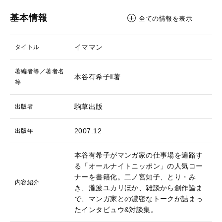
基本情報
全ての情報を表示
イママン
タイトル
著編者等／著者名
本谷有希子‖著
等
駒草出版
出版者
2007.12
出版年
本谷有希子がマンガ家の仕事場を遍路す
る「オールナイトニッポン」の人気コー
ナーを書籍化。二ノ宮知子、とり・み
内容紹介
き、瀧波ユカリほか、雑談から創作論ま
で、マンガ家との濃密なトークが詰まっ
たインタビュウ&対談集。