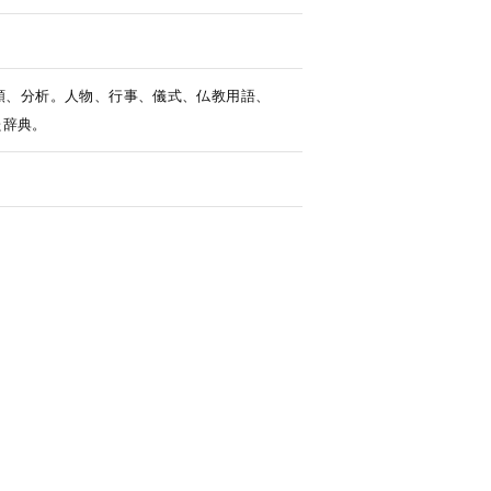
類、分析。人物、行事、儀式、仏教用語、
た辞典。