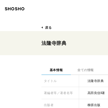
戻る
法隆寺辞典
基本情報
全ての情報
タイトル
法隆寺辞典
著編者等／著者名等
高田良信‖著
出版者
柳原出版