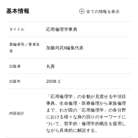
基本情報
全ての情報を表示
応用倫理学事典
タイトル
著編者等／著者名
加藤尚武‖編集代表
等
丸善
出版者
2008.1
出版年
「応用倫理学」の全貌が見渡せる中項目
事典。生命倫理・医療倫理から家族倫理
まで、わが国の「応用倫理学」の各分野
内容紹介
における様々な身の回りのキーワードに
ついて、哲学的・倫理学的概念を援用し
ながら具体的に解説する。